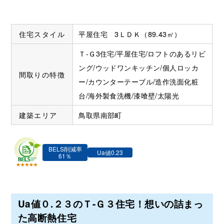
住宅スタイル
平屋住宅 3ＬＤＫ（89.43㎡）
Ｔ-Ｇ3住宅/平屋住宅/ロフトのあるリビ
ング/ウッドワンキッチン/個人ロッカ
間取りの特徴
ー/カウンターテーブル/造作洗面化粧
台/海外製食洗機/漆喰壁/太陽光
建築エリア
鳥取県南部町
BELS削減率
Ua値0.23
61％
Ua値０.２３のＴ-Ｇ３住宅！想いの詰まっ
た高断熱住宅