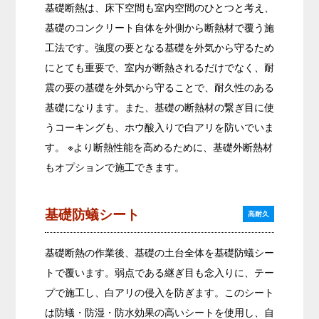
基礎断熱は、床下空間も室内空間のひとつと考え、
基礎のコンクリート自体を外側から断熱材で覆う施
工法です。強度の要となる基礎を外気から守るため
にとても重要で、室内が断熱されるだけでなく、耐
震の要の基礎を外気から守ることで、耐久性のある
基礎になります。また、基礎の断熱材の繋ぎ目に使
うコーキングも、ホウ酸入りで白アリを防いでいま
す。
※より断熱性能を高めるために、基礎外断熱材
もオプションで施工できます。
基礎防蟻シート
高耐久
基礎断熱の作業後、基礎の土台全体を基礎防蟻シー
トで覆います。弱点である継ぎ目も念入りに、テー
プで施工し、白アリの侵入を防ぎます。このシート
は防蟻・防湿・防水効果の高いシートを使用し、自