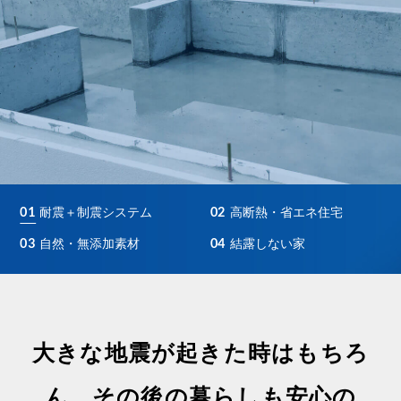
耐震＋制震システム
高断熱・省エネ住宅
01
02
自然・無添加素材
結露しない家
03
04
大きな地震が起きた時はもちろ
ん、その後の暮らしも安心の