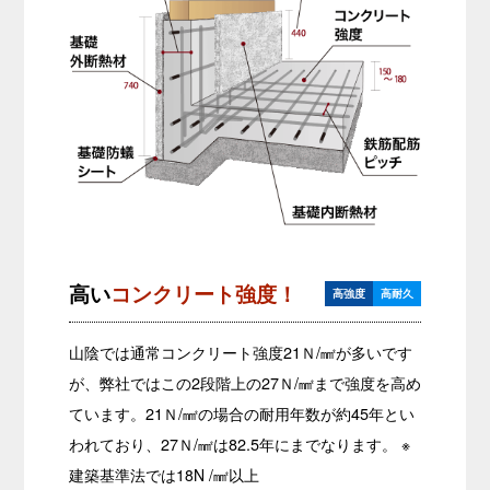
高い
コンクリート強度！
高強度
高耐久
山陰では通常コンクリート強度21Ｎ/㎟が多いです
が、弊社ではこの2段階上の27Ｎ/㎟まで強度を高め
ています。21Ｎ/㎟の場合の耐用年数が約45年とい
われており、27Ｎ/㎟は82.5年にまでなります。
※
建築基準法では18N /㎟以上