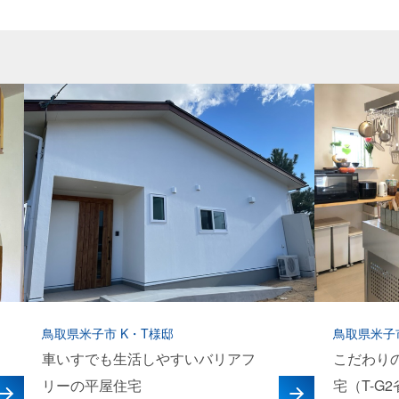
鳥取県米子市 K・T様邸
鳥取県米子
車いすでも生活しやすいバリアフ
こだわり
リーの平屋住宅
宅（T-G