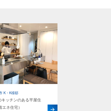
市 K・K様邸
のキッチンのある平屋住
2省エネ住宅）