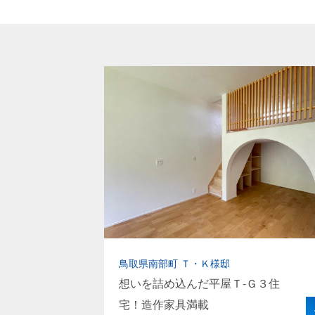
鳥取県南部町 Ｔ・Ｋ様邸
想いを詰め込んだ平屋Ｔ-Ｇ３住
宅！造作家具満載