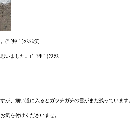
* ´艸｀)ｸｽｸｽ笑
ました。(* ´艸｀)ｸｽｸｽ
ですが、細い道に入ると
の雪がまだ残っています
ガッチガチ
はお気を付けくださいませ。