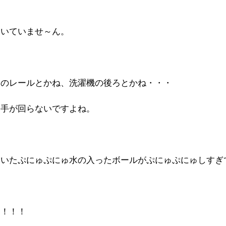
届いていませ～ん。
シのレールとかね、洗濯機の後ろとかね・・・
は手が回らないですよね。
ていたぷにゅぷにゅ水の入ったボールがぷにゅぷにゅしすぎ
ん！！！