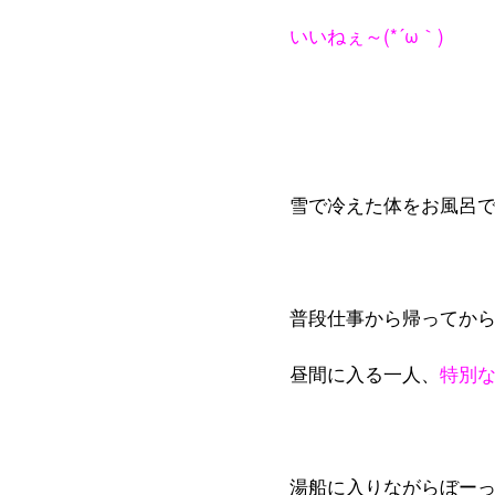
いいねぇ～(*´ω｀)
雪で冷えた体をお風呂
普段仕事から帰ってか
昼間に入る一人、
特別
湯船に入りながらぼー