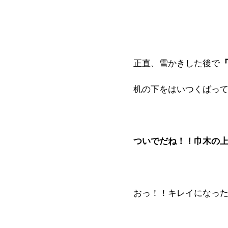
正直、雪かきした後で
机の下をはいつくばっ
ついでだね！！巾木の
おっ！！キレイになっ