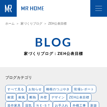
ホーム
家づくりブログ
ZEH公表目標
BLOG
家づくりブログ：ZEH公表目標
ブログカテゴリ
すべて見る
お知らせ
橋根のつぶやき
現場レポート
耐震
耐風
断熱
外壁
デザイン
ZEH公表目標
造作家具
湿気
ＮＥ-ＳＴ
お手入れ
外構工事
新築