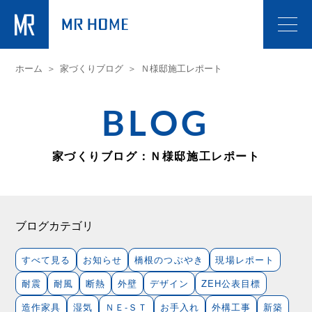
ホーム
家づくりブログ
Ｎ様邸施工レポート
BLOG
家づくりブログ：Ｎ様邸施工レポート
ブログカテゴリ
すべて見る
お知らせ
橋根のつぶやき
現場レポート
耐震
耐風
断熱
外壁
デザイン
ZEH公表目標
造作家具
湿気
ＮＥ-ＳＴ
お手入れ
外構工事
新築