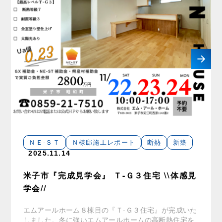
ＮＥ-ＳＴ
Ｎ様邸施工レポート
断熱
新築
2025.11.14
米子市『完成見学会』 Ｔ-Ｇ３住宅 \\体感見
学会//
エムアールホーム８棟目の『Ｔ-Ｇ３住宅』が完成いた
しました。冬に強いエムアールホームの高断熱住宅を