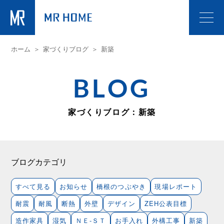
ホーム
家づくりブログ
新築
BLOG
家づくりブログ：新築
ブログカテゴリ
すべて見る
お知らせ
橋根のつぶやき
現場レポート
耐震
耐風
断熱
外壁
デザイン
ZEH公表目標
造作家具
湿気
ＮＥ-ＳＴ
お手入れ
外構工事
新築