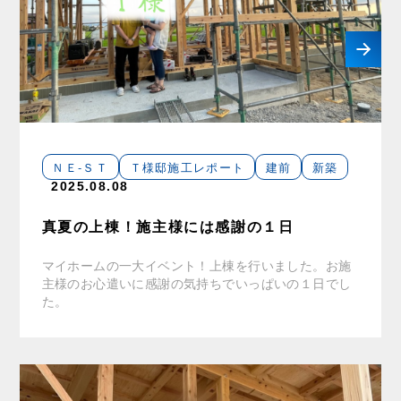
ＮＥ-ＳＴ
Ｔ様邸施工レポート
建前
新築
2025.08.08
真夏の上棟！施主様には感謝の１日
マイホームの一大イベント！上棟を行いました。お施
主様のお心遣いに感謝の気持ちでいっぱいの１日でし
た。