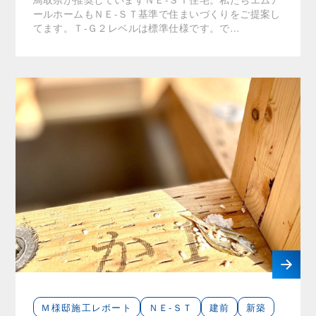
ールホームもＮＥ-ＳＴ基準で住まいづくりをご提案し
てます。Ｔ-Ｇ２レベルは標準仕様です。で…
Ｍ様邸施工レポート
ＮＥ-ＳＴ
建前
新築