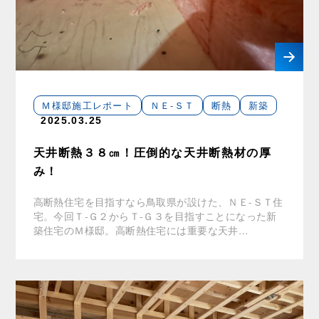
Ｍ様邸施工レポート
ＮＥ-ＳＴ
断熱
新築
2025.03.25
天井断熱３８㎝！圧倒的な天井断熱材の厚
み！
高断熱住宅を目指すなら鳥取県が設けた、ＮＥ-ＳＴ住
宅。今回Ｔ-Ｇ２からＴ-Ｇ３を目指すことになった新
築住宅のＭ様邸。高断熱住宅には重要な天井…