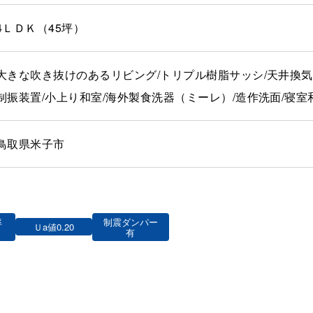
4ＬＤＫ（45坪）
大きな吹き抜けのあるリビング/トリプル樹脂サッシ/天井換気
制振装置/小上り和室/海外製食洗器（ミーレ）/造作洗面/寝室
鳥取県米子市
率
制震ダンパー
Ｕa値0.20
有