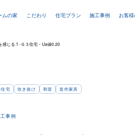
ームの家
こだわり
住宅プラン
施工事例
お客様
感じるＴ-Ｇ３住宅・Ua値0.20
G3住宅
吹き抜け
和室
造作家具
施工事例