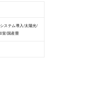
システム導入/太陽光/
和室/国産畳