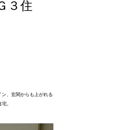
Ｇ３住
イン、玄関からも上がれる
住宅。