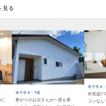
を見る
米子市 K
米子市 K・T様
外気温1
のに
寒がりのお父さんが一度も寒
コンなし