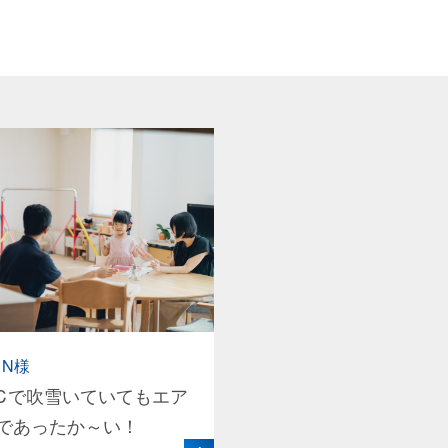
・N様
℃で吹雪いていてもエア
であったか～い！