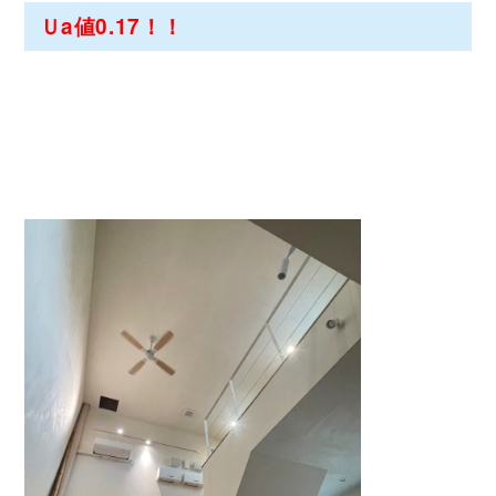
Ｕa値0.17！！