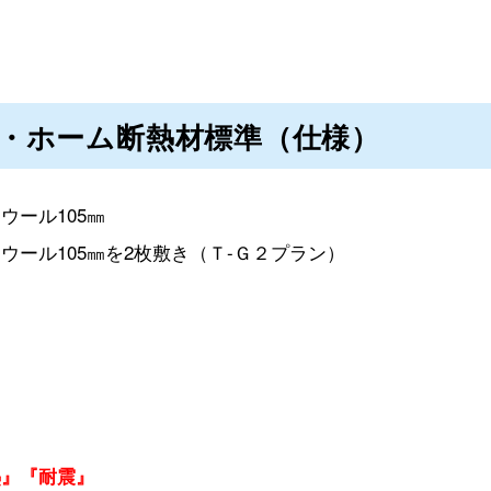
・ホーム断熱材標準（仕様）
ウール105㎜
ウール105㎜を2枚敷き（Ｔ-Ｇ２プラン）
熱』『耐震』