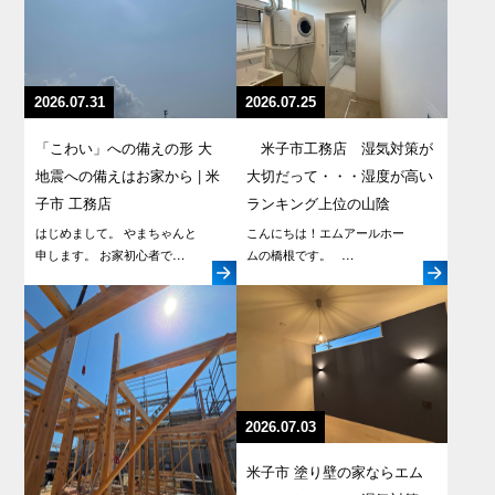
2026.07.31
2026.07.25
「こわい」への備えの形 大
米子市工務店 湿気対策が
地震への備えはお家から | 米
大切だって・・・湿度が高い
子市 工務店
ランキング上位の山陰
はじめまして。 やまちゃんと
こんにちは！エムアールホー
申します。 お家初心者で…
ムの橋根です。 …
2026.07.03
米子市 塗り壁の家ならエム