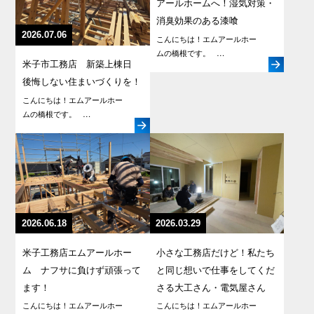
アールホームへ！湿気対策・
消臭効果のある漆喰
2026.07.06
こんにちは！エムアールホー
ムの橋根です。 …
米子市工務店 新築上棟日
後悔しない住まいづくりを！
こんにちは！エムアールホー
ムの橋根です。 …
2026.06.18
2026.03.29
米子工務店エムアールホー
小さな工務店だけど！私たち
ム ナフサに負けず頑張って
と同じ想いで仕事をしてくだ
ます！
さる大工さん・電気屋さん
こんにちは！エムアールホー
こんにちは！エムアールホー