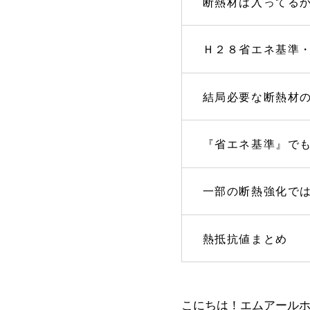
断熱材は入ってる
Ｈ２８省エネ基準
結局必要な断熱材
『省エネ基準』で
一部の断熱強化で
熱抵抗値まとめ
こにちは！エムアール